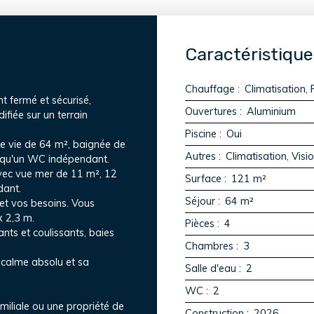
Caractéristique
Chauffage
:
Climatisation, 
t fermé et sécurisé,
Ouvertures
:
Aluminium
ifiée sur un terrain
Piscine
:
Oui
de vie de 64 m², baignée de
Autres
:
Climatisation, Visi
i qu'un WC indépendant.
avec vue mer de 11 m², 12
Surface
:
121
m²
dant.
Séjour
:
64
m²
 et vos besoins. Vous
x 2,3 m.
Pièces
:
4
ants et coulissants, baies
Chambres
:
3
 calme absolu et sa
Salle d'eau
:
2
WC
:
2
miliale ou une propriété de
Construction
:
2026