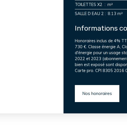
TOILETTES X2
:
m²
SALLE D EAU 2
:
8.13 m²
Informations c
Honoraires inclus de 4% TTC
730 €. Classe énergie A, C
d'énergie pour un usage st
2022 et 2023 (abonnements 
bien est exposé sont disponi
Carte pro. CPI 8305 2016
Nos honoraires