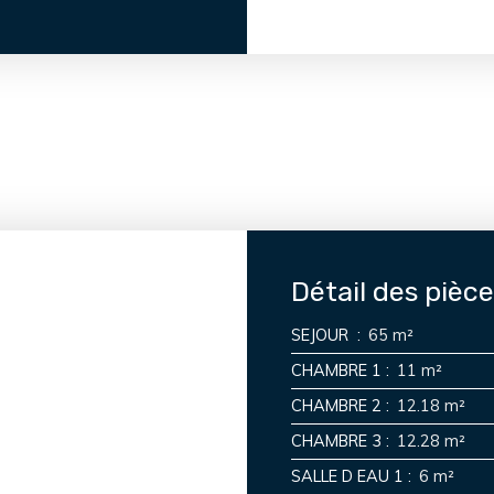
Détail des pièc
SEJOUR
:
65 m²
CHAMBRE 1
:
11 m²
CHAMBRE 2
:
12.18 m²
CHAMBRE 3
:
12.28 m²
SALLE D EAU 1
:
6 m²