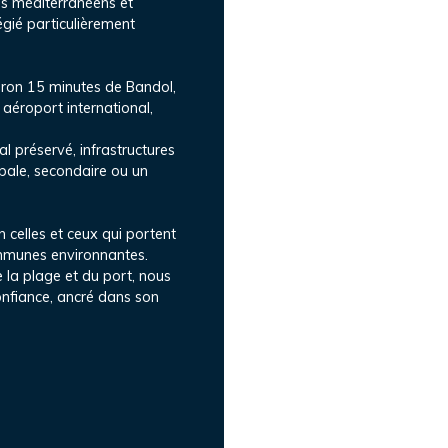
es méditerranéens et
égié particulièrement
iron 15 minutes de Bandol,
aéroport international,
al préservé, infrastructures
cipale, secondaire ou un
celles et ceux qui portent
ommunes environnantes.
 la plage et du port, nous
nfiance, ancré dans son