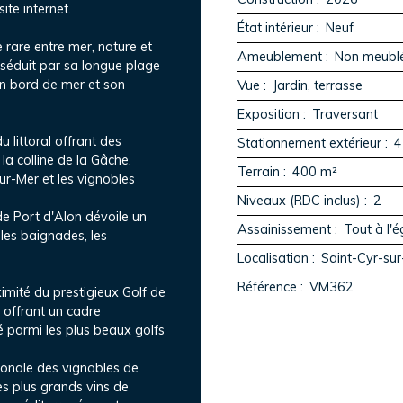
ite internet.
État intérieur
:
Neuf
e rare entre mer, nature et
Ameublement
:
Non meubl
 séduit par sa longue plage
en bord de mer et son
Vue
:
Jardin, terrasse
Exposition
:
Traversant
 littoral offrant des
Stationnement extérieur
:
4
la colline de la Gâche,
Terrain
:
400
m²
ur-Mer et les vignobles
Niveaux (RDC inclus)
:
2
e Port d'Alon dévoile un
Assainissement
:
Tout à l'
 les baignades, les
Localisation
:
Saint-Cyr-su
Référence
:
VM362
imité du prestigieux Golf de
 offrant un cadre
é parmi les plus beaux golfs
ionale des vignobles de
es plus grands vins de