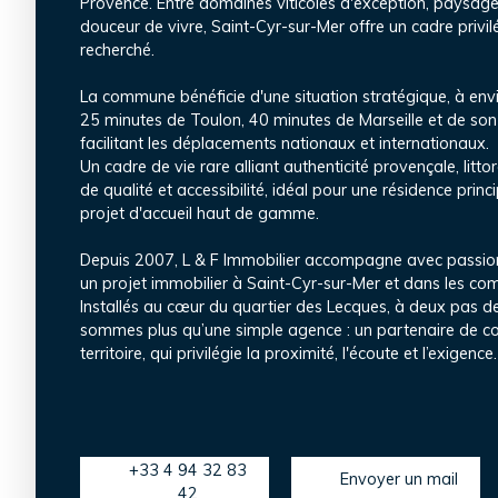
Provence. Entre domaines viticoles d'exception, paysag
douceur de vivre, Saint-Cyr-sur-Mer offre un cadre privil
recherché.
La commune bénéficie d'une situation stratégique, à env
25 minutes de Toulon, 40 minutes de Marseille et de son 
facilitant les déplacements nationaux et internationaux.
Un cadre de vie rare alliant authenticité provençale, littor
de qualité et accessibilité, idéal pour une résidence prin
projet d'accueil haut de gamme.
Depuis 2007, L & F Immobilier accompagne avec passion 
un projet immobilier à Saint-Cyr-sur-Mer et dans les c
Installés au cœur du quartier des Lecques, à deux pas de
sommes plus qu’une simple agence : un partenaire de co
territoire, qui privilégie la proximité, l'écoute et l’exigence.
+33 4 94 32 83
Envoyer un mail
42