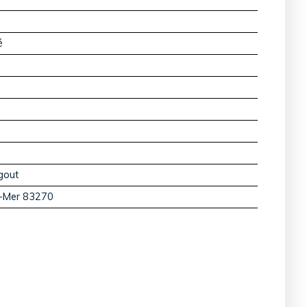
é
égout
r-Mer 83270