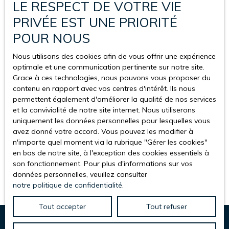
Force majeure
LE RESPECT DE VOTRE VIE
PRIVÉE EST UNE PRIORITÉ
La responsabilité de l’éditeur du site ne pourra être engagée
POUR NOUS
en cas de force majeure ou de faits indépendants de sa
volonté.
Nous utilisons des cookies afin de vous offrir une expérience
optimale et une communication pertinente sur notre site.
Modifications des mentions
Grace à ces technologies, nous pouvons vous proposer du
légales
contenu en rapport avec vos centres d'intérêt. Ils nous
permettent également d'améliorer la qualité de nos services
L’éditeur se réserve le droit de modifier, librement et à tout
et la convivialité de notre site internet. Nous utiliserons
moment, les mentions légales du site. L’utilisation du site
uniquement les données personnelles pour lesquelles vous
constitue l’acceptation des mentions légales en vigueur.
avez donné votre accord. Vous pouvez les modifier à
n'importe quel moment via la rubrique ″Gérer les cookies″
Loi applicable
en bas de notre site, à l'exception des cookies essentiels à
son fonctionnement. Pour plus d'informations sur vos
données personnelles, veuillez consulter
Le site st-cyr-immobilier.com est régi par la loi française.
notre politique de confidentialité
.
Tout accepter
Tout refuser