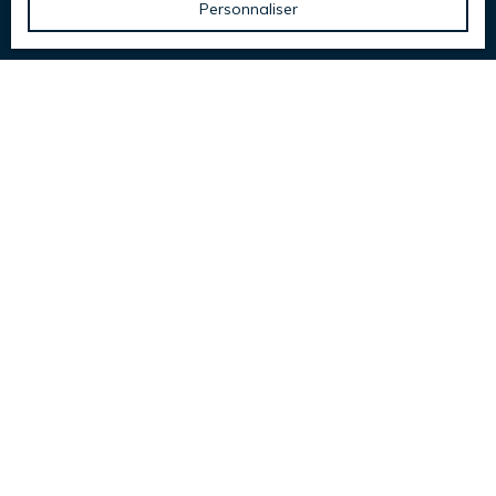
Personnaliser
L & F Immobilier
Rue de la Chapelle - Beau rivage
83270 Saint-Cyr-sur-Mer
+33 4 94 32 83 42