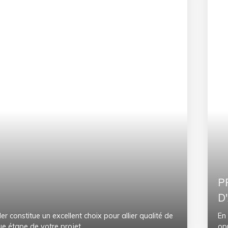
P
D
r constitue un excellent choix pour allier qualité de
En
e étape de votre projet.
op