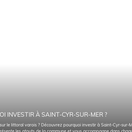
I INVESTIR À SAINT-CYR-SUR-MER ?
 le littoral varois ? Découvrez pourquoi investir à Saint-Cyr-sur-Me
s présente les atouts de la commune et vous accompagne dans chaqu