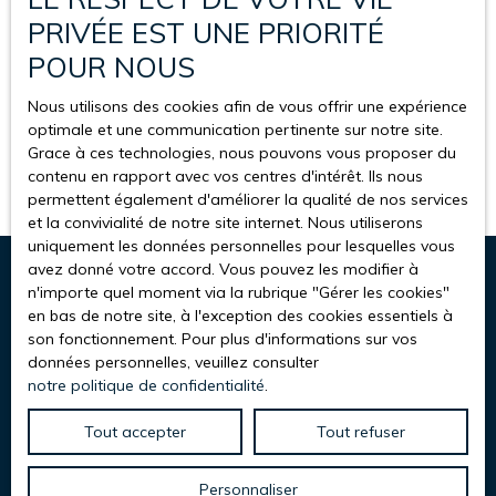
personnelles, veuillez consulter notre
politique de
sommes plus qu’une simple agence : un partenaire de
PRIVÉE EST UNE PRIORITÉ
confidentialité
.
confiance, ancré dans son territoire, qui privilégie la
POUR NOUS
proximité, l'écoute et l’exigence.
Nous utilisons des cookies afin de vous offrir une expérience
Recevoir des annonces
optimale et une communication pertinente sur notre site.
Grace à ces technologies, nous pouvons vous proposer du
contenu en rapport avec vos centres d'intérêt. Ils nous
permettent également d'améliorer la qualité de nos services
et la convivialité de notre site internet. Nous utiliserons
uniquement les données personnelles pour lesquelles vous
avez donné votre accord. Vous pouvez les modifier à
n'importe quel moment via la rubrique ″Gérer les cookies″
en bas de notre site, à l'exception des cookies essentiels à
son fonctionnement. Pour plus d'informations sur vos
L & F Immobilier
données personnelles, veuillez consulter
notre politique de confidentialité
.
Rue de la Chapelle - Beau rivage
83270 Saint-Cyr-sur-Mer
Tout accepter
Tout refuser
+33 4 94 32 83 42
Personnaliser