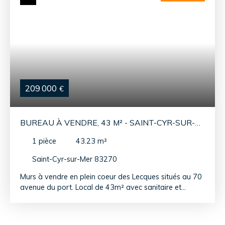
209 000
€
BUREAU À VENDRE, 43 M² - SAINT-CYR-SUR-
MER 83270
1
pièce
43.23
m²
Saint-Cyr-sur-Mer 83270
Murs à vendre en plein coeur des Lecques situés au 70
avenue du port. Local de 43m² avec sanitaire et
mezzanine de 19m², vendu loué bail en cours loyer
750€ / mois. Copropriété de 3 lots, pas de charges.
Local avec activité de tout commerces, y compris de